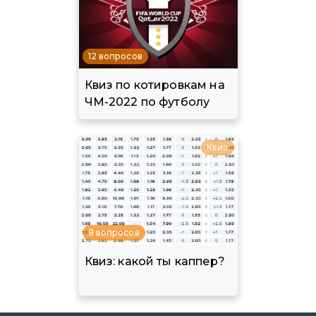
12
вопросов
Квиз по котировкам на
ЧМ-2022 по футболу
Квиз
8
вопросов
Квиз: какой ты каппер?