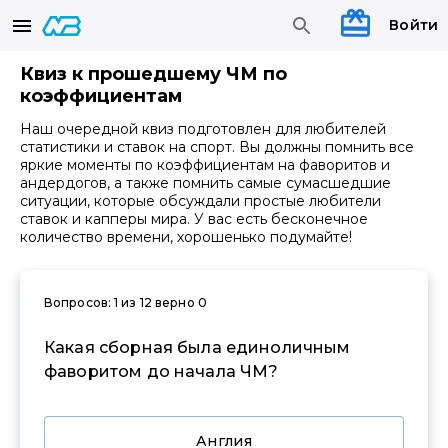
Войти
Квиз к прошедшему ЧМ по
коэффициентам
Наш очередной квиз подготовлен для любителей
статистики и ставок на спорт. Вы должны помнить все
яркие моменты по коэффициентам на фаворитов и
андердогов, а также помнить самые сумасшедшие
ситуации, которые обсуждали простые любители
ставок и капперы мира. У вас есть бесконечное
количество времени, хорошенько подумайте!
Вопросов:
1
из
12
верно
0
Какая сборная была единоличным
фаворитом до начала ЧМ?
Англия