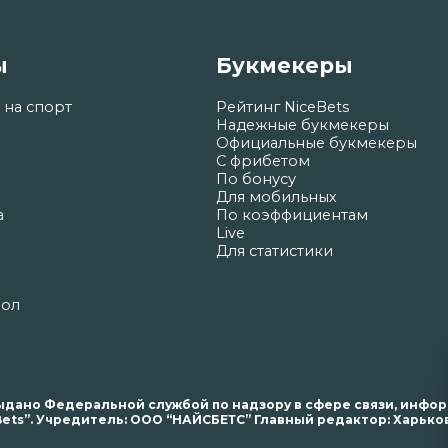
ы
Букмекеры
 на спорт
Рейтинг NiceBets
Надежные букмекеры
Официальные букмекеры
С фрибетом
По бонусу
Для мобильных
а
По коэффициентам
Live
Для статистики
бол
. выдано Федеральной службой по надзору в сфере связи, инф
ets”. Учредитель: ООО “НАЙСБЕТС” Главный редактор: Харьков 