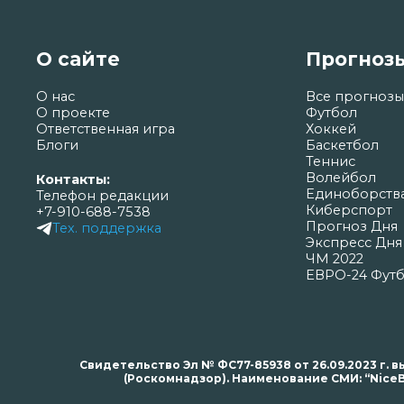
О сайте
Прогноз
О нас
Все прогнозы
О проекте
Футбол
Ответственная игра
Хоккей
Блоги
Баскетбол
Теннис
Волейбол
Контакты:
Единоборств
Телефон редакции
Киберспорт
+7-910-688-7538
Прогноз Дня
Тех. поддержка
Экспресс Дня
ЧМ 2022
ЕВРО-24 Фут
Свидетельство Эл № ФС77-85938 от 26.09.2023 г
(Роскомнадзор). Наименование СМИ: “NiceB