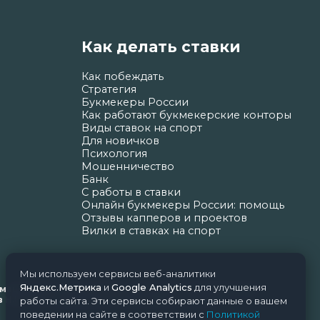
Как делать ставки
Как побеждать
Стратегия
Букмекеры России
Как работают букмекерские конторы
Виды ставок на спорт
Для новичков
Психология
Мошенничество
Банк
С работы в ставки
Онлайн букмекеры России: помощь
Отзывы капперов и проектов
Вилки в ставках на спорт
Мы используем сервисы веб-аналитики
Яндекс.Метрика
и
Google Analytics
для улучшения
ормационных технологий и массовых коммуникаций
Н.Н. Почта редакции: support@nice-bets.ru
работы сайта. Эти сервисы собирают данные о вашем
поведении на сайте в соответствии с
Политикой