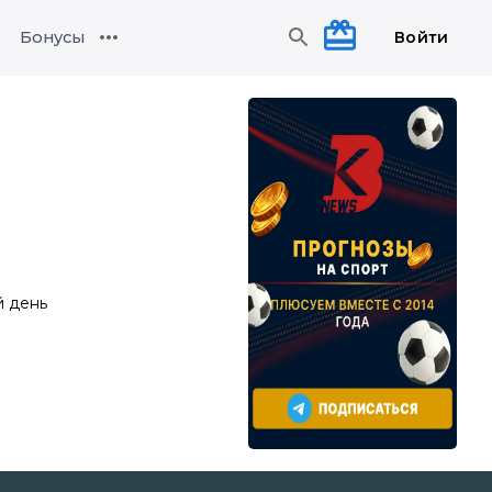
Войти
Бонусы
й день