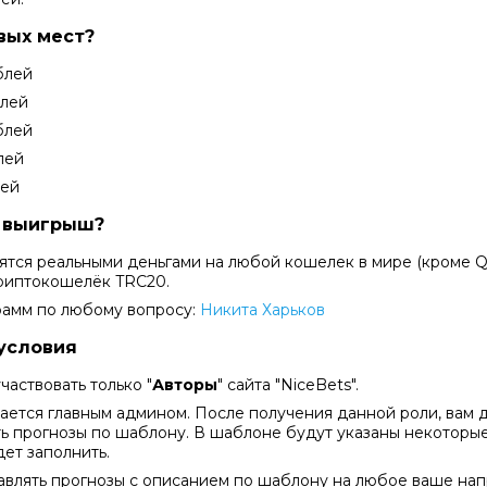
вых мест?
блей
блей
блей
лей
лей
т выигрыш?
тся реальными деньгами на любой кошелек в мире (кроме Qiw
криптокошелёк TRC20.
рамм по любому вопросу:
Никита Харьков
условия
частвовать только "
Авторы
" сайта "NiceBets".
дается главным админом. После получения данной роли, вам 
ь прогнозы по шаблону. В шаблоне будут указаны некоторые
ет заполнить.
авлять прогнозы с описанием по шаблону на любое ваше нап