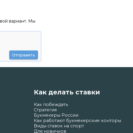
вой вариант. Мы
Отправить
Как делать ставки
Как побеждать
Стратегия
Букмекеры России
Как работают букмекерские конторы
Виды ставок на спорт
Для новичков