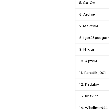
5.
Go_On
6.
Archie
7.
Максим
8.
igor23podgor
9.
Nikita
10.
Артём
11.
Fanatik_001
12.
Radulov
13.
kris777
14.
Wladimir444