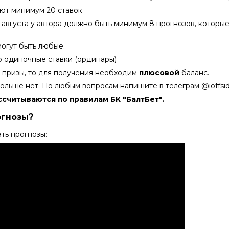
вуют минимум 20 ставок
15 августа у автора должно быть
минимум
8 прогнозов, которые
огут быть любые.
ко одиночные ставки (ординары)
 в призы, то для получения необходим
плюсовой
баланс.
ольше нет. По любым вопросам напишите в телеграм @ioffsi
ссчитываются по правилам БК "БалтБет".
огнозы?
ть прогнозы: