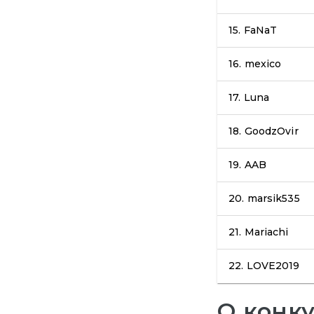
15.
FaNaT
16.
mexico
17.
Luna
18.
GoodzOvir
19.
AAB
20.
marsik535
21.
Mariachi
22.
LOVE2019
О конк