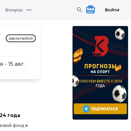
Войти
Бонусы
-
закончился
ля
-
15 авг.
024 года
зовой фонд в