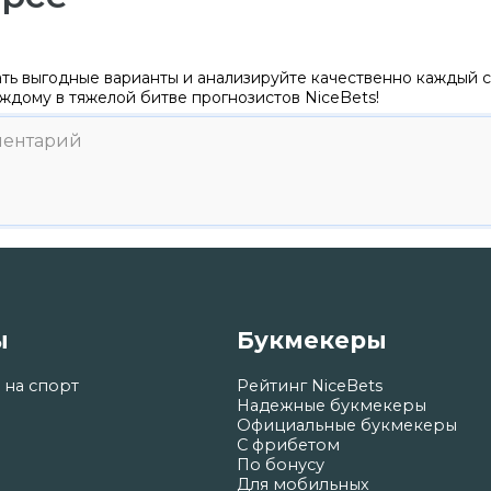
ть выгодные варианты и анализируйте качественно каждый с
ждому в тяжелой битве прогнозистов NiceBets!
ы
Букмекеры
 на спорт
Рейтинг NiceBets
Надежные букмекеры
Официальные букмекеры
С фрибетом
По бонусу
Для мобильных