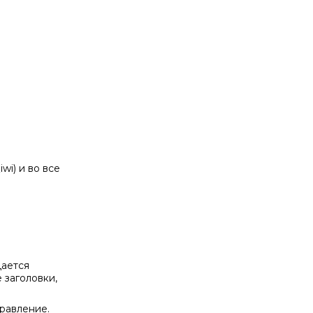
i) и во все
дается
 заголовки,
равление.