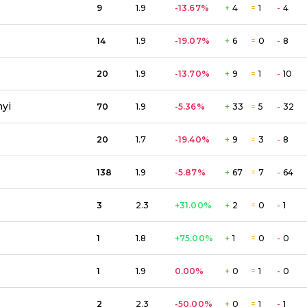
9
1.9
-13.67
%
+
4
=
1
-
4
14
1.9
-19.07
%
+
6
=
0
-
8
20
1.9
-13.70
%
+
9
=
1
-
10
nyi
70
1.9
-5.36
%
+
33
=
5
-
32
20
1.7
-19.40
%
+
9
=
3
-
8
138
1.9
-5.87
%
+
67
=
7
-
64
3
2.3
+31.00
%
+
2
=
0
-
1
1
1.8
+75.00
%
+
1
=
0
-
0
1
1.9
0.00
%
+
0
=
1
-
0
2
2.3
-50.00
%
+
0
=
1
-
1