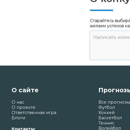
Старайтесь выбира
желаем успехов ка
О сайте
Прогноз
О нас
Все прогнозы
О проекте
Футбол
Ответственная игра
Хоккей
Блоги
Баскетбол
Теннис
Волейбол
Контакты: