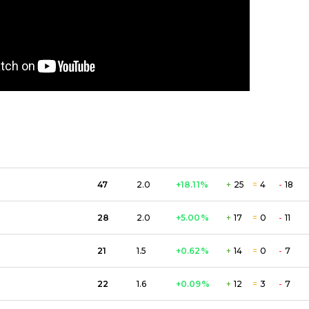
47
2.0
+18.11
%
+
25
=
4
-
18
28
2.0
+5.00
%
+
17
=
0
-
11
21
1.5
+0.62
%
+
14
=
0
-
7
22
1.6
+0.09
%
+
12
=
3
-
7